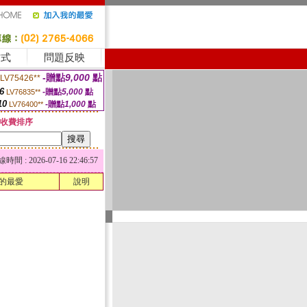
方式
問題反映
-贈點
9,000
點
LV75426**
6
-贈點
5,000
點
LV76835**
10
-贈點
1,000
點
LV76400**
收費排序
 : 2026-07-16 22:46:57
的最愛
說明