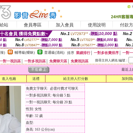
給站
會員專區
加入會員
使用說明
付款
十名會員 獲得免費點數~
No.1
-贈點
10,000
點
No.2
LV72973**
No.4
No.5
No.
00
點
-贈點
7,000
點
-贈點
6,000
點
LV52777**
LV77023**
No.8
No.8
No.
00
點
-贈點
3,000
點
-贈點
3,000
點
LV70847**
LV75677**
辣)
輔導級(曖昧)
普通級(清純)
排序
業績排行
│
一對多收費排序
│
一對一
搜尋主持人網名/編號：
一對一視訊區
│
一對多視訊區
│
免費聊天區
│
免費視訊區
最近上線時間
進入包廂
送禮
給主持人打分數
加到我
免費文字聊天: 必需付費才可聊天
一對多視訊聊天: 每分鐘 5 點
一對一視訊聊天: 每分鐘 20 點
性別: 女性
年齡: 32 歲
血型:
身高: 163 公分(cm)