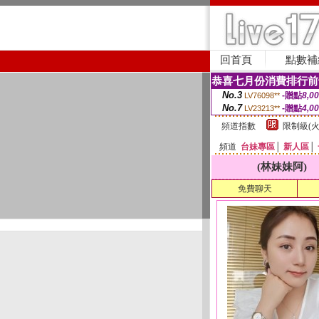
回首頁
點數補
恭喜七月份消費排行前
No.3
-贈點
8,0
LV76098**
No.7
-贈點
4,0
LV23213**
頻道指數
限制級(火
頻道
台妹專區
│
新人區
│
(林妹妹阿)
免費聊天