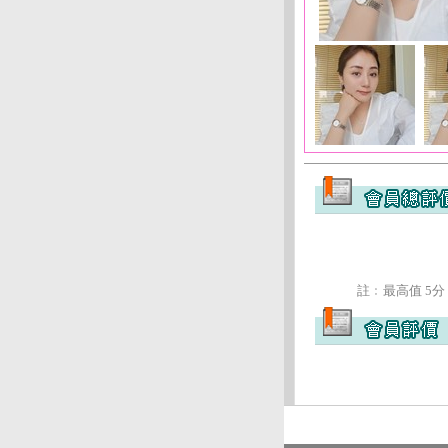
註﹕最高值 5分