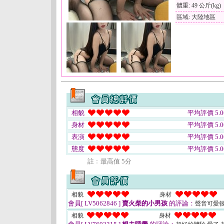
體重: 49 公斤(kg)
區域: 大陸地區
相貌
平均評價 5.0
身材
平均評價 5.0
表演
平均評價 5.0
態度
平均評價 5.0
註﹕最高值 5分
相貌
身材
會員[ LV5062846 ]
賣火柴的小男孩
的評論：
聲音可愛
相貌
身材