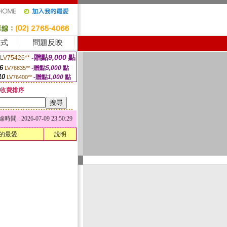
方式
問題反映
-贈點
9,000
點
LV75426**
6
-贈點
5,000
點
LV76835**
10
-贈點
1,000
點
LV76400**
收費排序
 : 2026-07-09 23:50:29
的最愛
說明