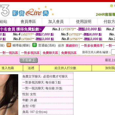
給站
會員專區
加入會員
使用說明
付款
十名會員 獲得免費點數~
No.1
-贈點
10,000
點
No.2
LV72973**
No.4
No.5
No.
00
點
-贈點
7,000
點
-贈點
6,000
點
LV52777**
LV77023**
No.8
No.8
No.
00
點
-贈點
3,000
點
-贈點
3,000
點
LV70847**
LV75677**
辣)
輔導級(曖昧)
普通級(清純)
排序
業績排行
│
一對多收費排序
│
一對一
搜尋主持人網名/編號：
一對一視訊區
│
一對多視訊區
│
免費聊天區
│
免費視訊區
最近上線時間
進入包廂
送禮
給主持人打分數
加到我
免費文字聊天: 必需付費才可聊天
一對多視訊聊天: 每分鐘 5 點
一對一視訊聊天: 每分鐘 20 點
性別: 女性
年齡: 26 歲
血型: O型
身高: 167 公分(cm)