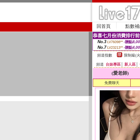
回首頁
點數補
恭喜七月份消費排行前
No.3
-贈點
8,0
LV76098**
No.7
-贈點
4,0
LV23213**
頻道指數
限制級(火
頻道
台妹專區
│
新人區
│
(愛老師)
免費聊天