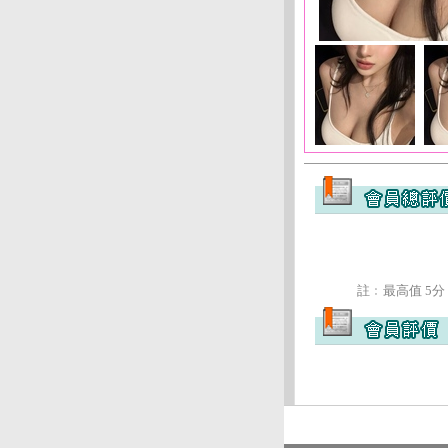
註﹕最高值 5分